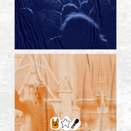
experiencias
Generamos
transformadoras
de corta
a través de viajes educativos
duración (menos de una semana).
¡PREPARATE PARA