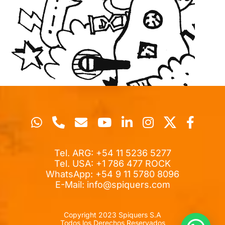
Tel. ARG: +54 11 5236 5277
Tel. USA: +1 786 477 ROCK
WhatsApp: +54 9 11 5780 8096
E-Mail:
info@spiquers.com
Copyright 2023 Spiquers S.A
Todos los Derechos Reservados