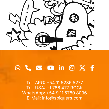
Tel. ARG: +54 11 5236 5277
Tel. USA: +1 786 477 ROCK
WhatsApp: +54 9 11 5780 8096
E-Mail:
info@spiquers.com