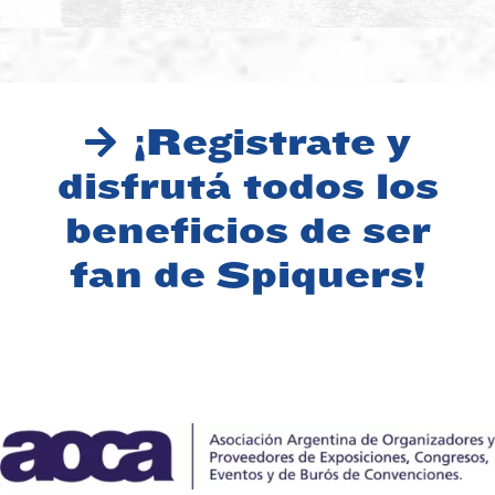
Pergolini
EXPERIENCE
ENTREPRENEURSHIP &
ENTREPRENEURSHIP &
NEGOCIOS
GESTIÓN
NEGOCIOS
DEL CAMBIO
INNOVACIÓN
INNOVACIÓN
TECNOLOGÍA
LIDERAZGO
TRANSFORMACIÓN
MARKETING &
¡Registrate y
DIGITAL
COMUNICACIÓN
TRABAJO EN EQUIPO
disfrutá todos los
VENTAS
beneficios de ser
fan de Spiquers!