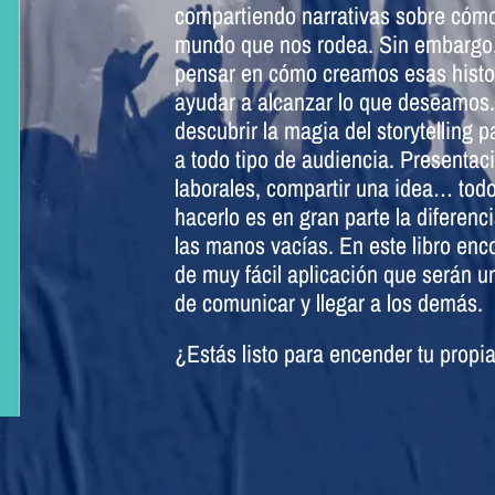
compartiendo narrativas sobre cóm
mundo que nos rodea. Sin embargo
pensar en cómo creamos esas histo
ayudar a alcanzar lo que deseamos. 
descubrir la magia del storytelling p
a todo tipo de audiencia. Presentaci
laborales, compartir una idea… todo
hacerlo es en gran parte la diferenc
las manos vacías. En este libro enc
de muy fácil aplicación que serán u
de comunicar y llegar a los demás.
¿Estás listo para encender tu propi