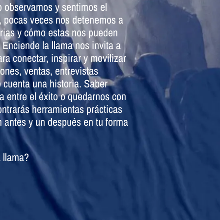
o observamos y sentimos el
, pocas veces nos detenemos a
rias y cómo estas nos pueden
Enciende la llama nos invita a
ara conectar, inspirar y movilizar
ones, ventas, entrevistas
 cuenta una historia.
Saber
ia entre el éxito o quedarnos con
ontrarás herramientas prácticas
n antes y un después en tu forma
a llama?