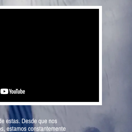
de estas.
Desde que nos
os, estamos constantemente