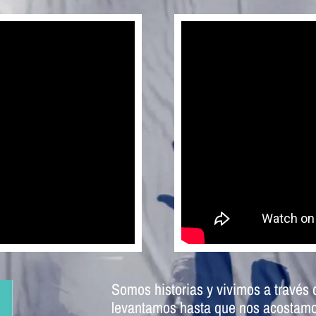
Somos historias y vivimos a través 
levantamos hasta que nos acostam