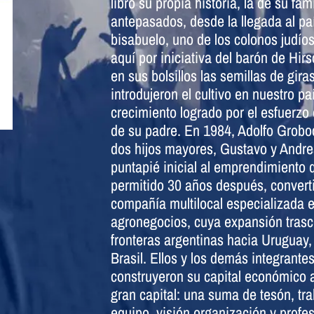
libro su propia historia, la de su fam
antepasados, desde la llegada al pa
bisabuelo, uno de los colonos judíos
aquí por iniciativa del barón de Hirs
en sus bolsillos las semillas de gira
introdujeron el cultivo en nuestro pa
crecimiento logrado por el esfuerzo
de su padre. En 1984, Adolfo Grobo
dos hijos mayores, Gustavo y Andrea
puntapié inicial al emprendimiento 
permitido 30 años después, convert
compañía multilocal especializada 
agronegocios, cuya expansión trasc
fronteras argentinas hacia Uruguay
Brasil. Ellos y los demás integrantes
construyeron su capital económico a 
gran capital: una suma de tesón, tr
equipo, visión,organización y profes