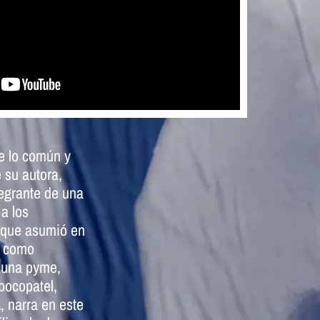
de lo común y
 su autora,
egrante de una
a los
s que asumió en
s como
e una pyme,
bocopatel,
 narra en este