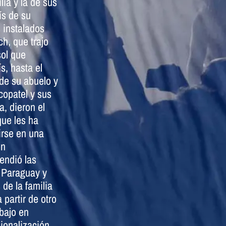
ilia y la de sus
ís de su
 instalados
ch, que trajo
sol que
ís, hasta el
 de su abuelo y
copatel y sus
, dieron el
que les ha
irse en una
en
endió las
, Paraguay y
 de la familia
partir de otro
abajo en
ionalización.