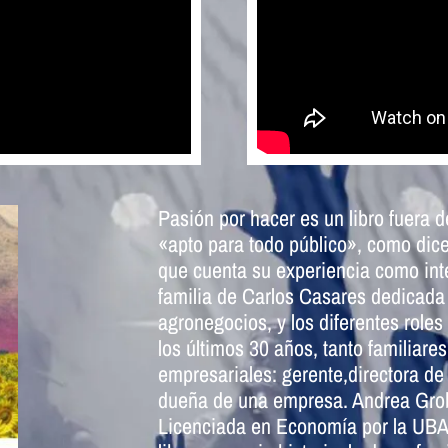
Pasión por hacer es un libro fuera 
«apto para todo público», como dice
que cuenta su experiencia como int
familia de Carlos Casares dedicada 
agronegocios, y los diferentes role
los últimos 30 años, tanto familiare
empresariales: gerente,directora d
dueña de una empresa. Andrea Gro
Licenciada en Economía por la UBA,