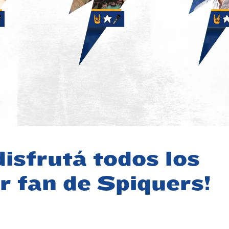
ia
Santiago
Pepe 
eras
Bilinkis
APRENDIZA
USTOMER
MOTIVACIÓ
ENCE
ENTREPRENEURSHIP &
disfrutá todos los
EQUIPO
URSHIP &
NEGOCIOS
INNOVACIÓN
BIE
IRL POWER
TECNOLOGÍA
r fan de Spiquers!
OGÍA
TRANSFORMACIÓN DIGITAL
ÓN DIGITAL