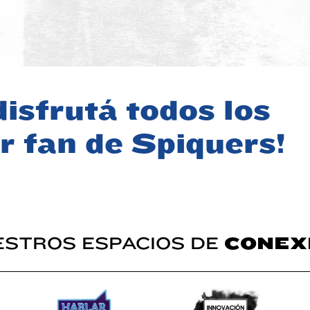
Hernán
Soni
Schuster
 Weich
GIRL POWE
APRENDIZAJE
CULTURA
EMOCIONA
ORGANIZACIONAL
CIÓN
disfrutá todos los
MOTIVACIÓ
FRACASOS & CULTURA DEL
BILIDAD
EQUIPO
ERROR
INNOVACIÓN
BIE
LIDERAZGO
MOTIVACIÓN
r fan de Spiquers!
SUPERACIÓN Y
RESILIENCIA
ESTROS ESPACIOS DE
CONEX