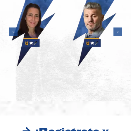
Tomás
Silvio Velo
Balmaceda
LIDERAZGO
CULTURA
MOTIVACIÓN
ORGANIZACIONAL
SUPERACIÓN Y
LIDERAZGO
RESILIENCIA
TRABAJO
MOTIVACIÓN
PEOPLE
EN EQUIPO
EXPERIENCE